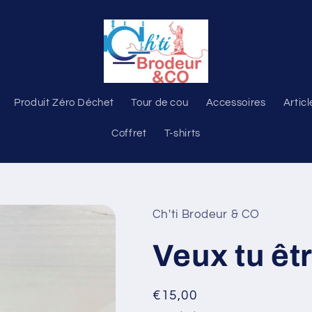
Produit Zéro Déchet
Tour de cou
Accessoires
Articl
Coffret
T-shirts
Ch'ti Brodeur & CO
Veux tu êt
Prix
€15,00