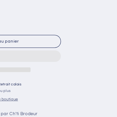
au panier
etrait calais
ou plus
a boutique
 par Ch'ti Brodeur