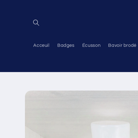
et
passer
au
contenu
Acceuil
Badges
Écusson
Bavoir brodé
Passer aux
informations
produits