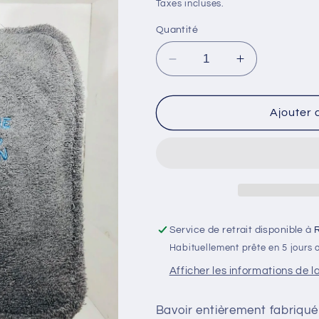
habituel
Taxes incluses.
Quantité
Réduire
Augmenter
la
la
quantité
quantité
de
de
Ajouter 
Veux
Veux
tu
tu
être
être
mon
mon
parrain
parrain
Service de retrait disponible à
R
Habituellement prête en 5 jours 
Afficher les informations de l
Bavoir entièrement fabriqué