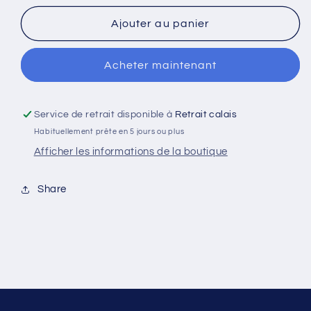
quantité
quantité
de
de
Ajouter au panier
Simba
Simba
Acheter maintenant
Service de retrait disponible à
Retrait calais
Habituellement prête en 5 jours ou plus
Afficher les informations de la boutique
Share