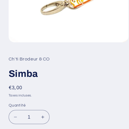
Ouvrir
le
média
1
Ch'ti Brodeur & CO
dans
une
fenêtre
Simba
modale
Prix
€3,00
habituel
Taxes incluses.
Quantité
Réduire
Augmenter
la
la