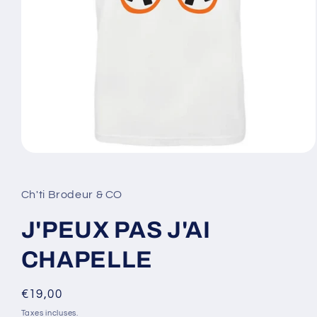
Ouvrir
le
média
1
Ch'ti Brodeur & CO
dans
une
fenêtre
J'PEUX PAS J'AI
modale
CHAPELLE
Prix
€19,00
habituel
Taxes incluses.