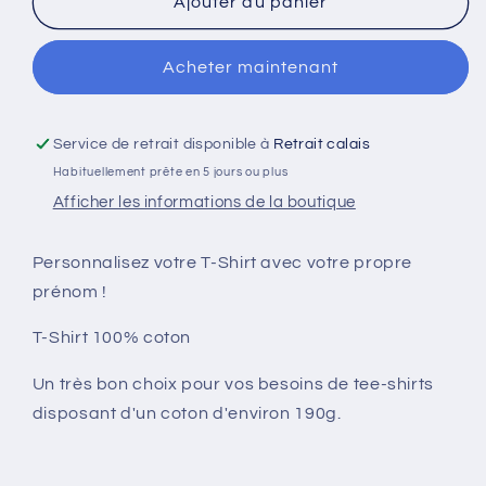
de
de
Ajouter au panier
J&#39;PEUX
J&#39;PEUX
PAS
PAS
Acheter maintenant
J&#39;AI
J&#39;AI
CHAPELLE
CHAPELLE
Service de retrait disponible à
Retrait calais
Habituellement prête en 5 jours ou plus
Afficher les informations de la boutique
Personnalisez votre T-Shirt avec votre propre
prénom !
T-Shirt 100% coton
Un très bon choix pour vos besoins de tee-shirts
disposant d'un coton d'environ 190g.