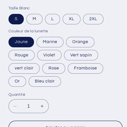
Taille Blanc
S
M
L
XL
2XL
Couleur de la lunette
Jaune
Marine
Orange
Rouge
Violet
Vert sapin
vert clair
Rose
Framboise
Or
Bleu clair
Quantité
Réduire
Augmenter
la
la
quantité
quantité