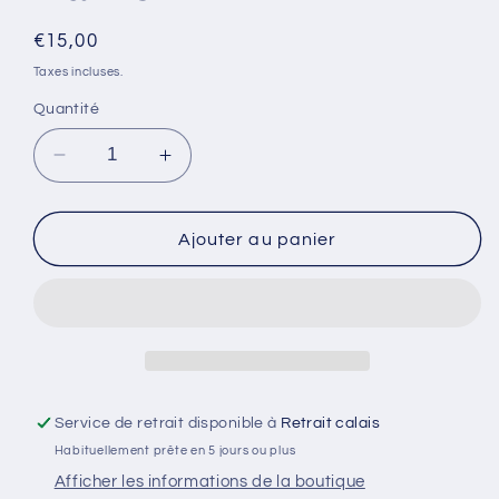
Prix
€15,00
habituel
Taxes incluses.
Quantité
Réduire
Augmenter
la
la
quantité
quantité
de
de
Ajouter au panier
Je
Je
suis
suis
fort
fort
comme
comme
mamie
mamie
Service de retrait disponible à
Retrait calais
Habituellement prête en 5 jours ou plus
Afficher les informations de la boutique