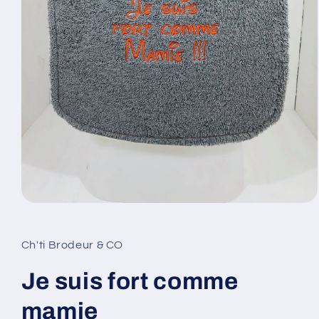
Ouvrir
le
média
1
Ch'ti Brodeur & CO
dans
une
fenêtre
Je suis fort comme
modale
mamie