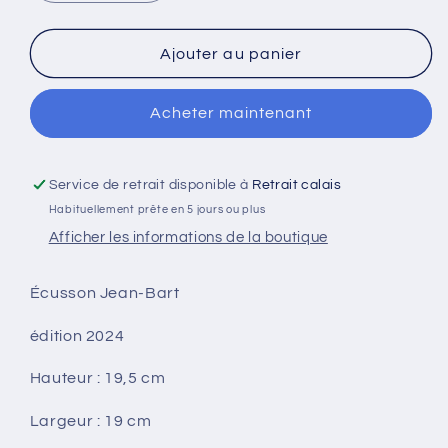
la
la
quantité
quantité
de
de
Ajouter au panier
Ecusson
Ecusson
Jean-
Jean-
Acheter maintenant
Bart
Bart
2024
2024
Service de retrait disponible à
Retrait calais
Habituellement prête en 5 jours ou plus
Afficher les informations de la boutique
Écusson Jean-Bart
édition 2024
Hauteur : 19,5 cm
Largeur : 19 cm