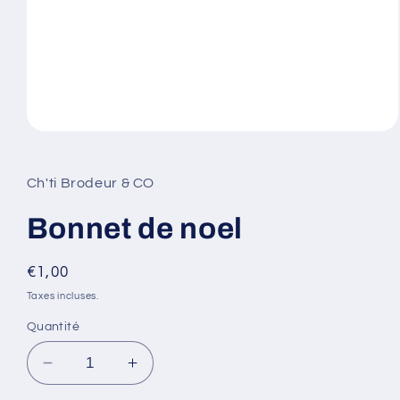
Ouvrir
le
média
1
Ch'ti Brodeur & CO
dans
une
fenêtre
Bonnet de noel
modale
Prix
€1,00
habituel
Taxes incluses.
Quantité
Réduire
Augmenter
la
la