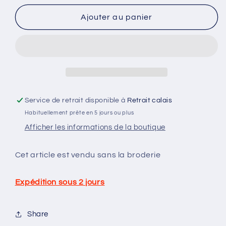
quantité
quantité
de
de
Ajouter au panier
Bonnet
Bonnet
de
de
noel
noel
Service de retrait disponible à
Retrait calais
Habituellement prête en 5 jours ou plus
Afficher les informations de la boutique
Cet article est vendu sans la broderie
Expédition sous 2 jours
Share