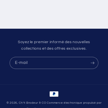
Soyez le premier informé des nouvelles
collections et des offres exclusives.
E-mail
Moyens
de
© 2026,
Ch'ti Brodeur & CO
Commerce électronique propulsé par
paiement