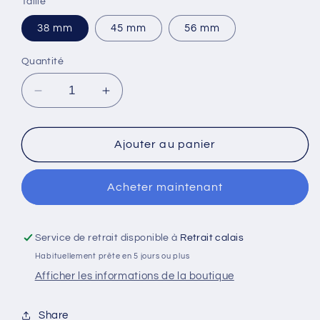
Taille
38 mm
45 mm
56 mm
Quantité
Réduire
Augmenter
la
la
quantité
quantité
de
de
Ajouter au panier
Badge
Badge
44mm
44mm
Acheter maintenant
-
-
Principauté
Principauté
de
de
Dunkerque
Dunkerque
Service de retrait disponible à
Retrait calais
Habituellement prête en 5 jours ou plus
Afficher les informations de la boutique
Share