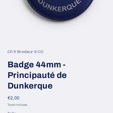
Ouvrir
le
média
1
Ch'ti Brodeur & CO
dans
une
fenêtre
Badge 44mm -
modale
Principauté de
Dunkerque
Prix
€2,00
habituel
Taxes incluses.