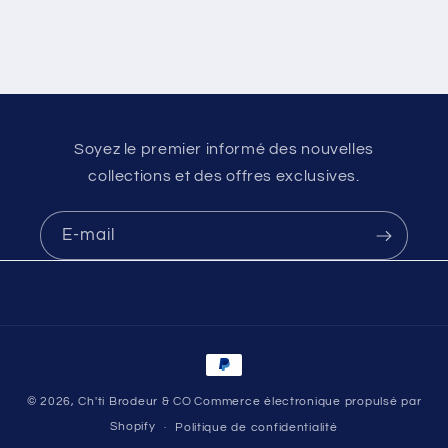
Soyez le premier informé des nouvelles
collections et des offres exclusives.
E-mail
Moyens
de
© 2026,
Ch'ti Brodeur & CO
Commerce électronique propulsé par
paiement
Shopify
Politique de confidentialité