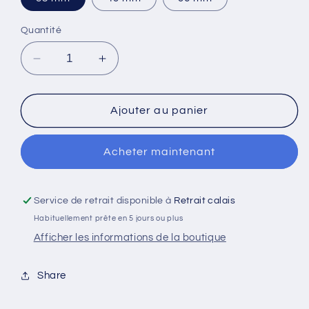
Quantité
Réduire
Augmenter
la
la
quantité
quantité
de
de
Ajouter au panier
Badge
Badge
44
44
Acheter maintenant
mm
mm
-
-
PelleForte
PelleForte
Service de retrait disponible à
Retrait calais
Habituellement prête en 5 jours ou plus
Afficher les informations de la boutique
Share