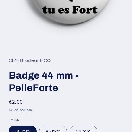
Ouvrir
le
média
1
Ch'ti Brodeur & CO
dans
une
fenêtre
Badge 44 mm -
modale
PelleForte
Prix
€2,00
habituel
Taxes incluses.
Taille
38 mm
45 mm
56 mm