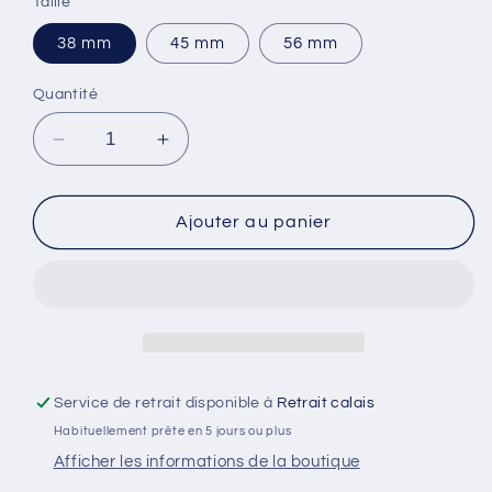
Taille
38 mm
45 mm
56 mm
Quantité
Réduire
Augmenter
la
la
quantité
quantité
de
de
Ajouter au panier
Badge
Badge
44
44
mm
mm
-
-
La
La
pression
pression
il
il
Service de retrait disponible à
Retrait calais
faut
faut
Habituellement prête en 5 jours ou plus
mieux
mieux
la
la
Afficher les informations de la boutique
boire
boire