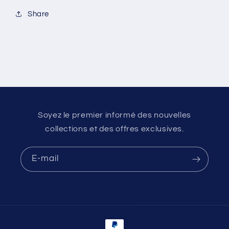
que
que
Share
de
de
la
la
subir
subir
Soyez le premier informé des nouvelles
collections et des offres exclusives.
E-mail
Moyens