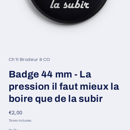
Ouvrir
le
média
1
Ch'ti Brodeur & CO
dans
une
fenêtre
Badge 44 mm - La
modale
pression il faut mieux la
boire que de la subir
Prix
€2,00
habituel
Taxes incluses.