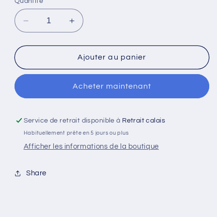
Quantité
Réduire
Augmenter
la
la
quantité
quantité
de
de
Ajouter au panier
Badge
Badge
-
-
Acheter maintenant
Deneuve
Deneuve
Service de retrait disponible à
Retrait calais
Habituellement prête en 5 jours ou plus
Afficher les informations de la boutique
Share