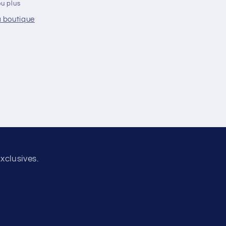
ou plus
a boutique
xclusives.