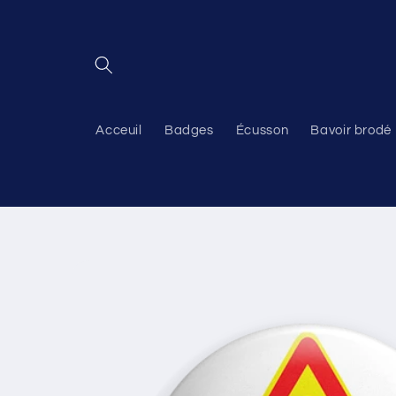
et
passer
au
contenu
Acceuil
Badges
Écusson
Bavoir brodé
Passer aux
informations
produits