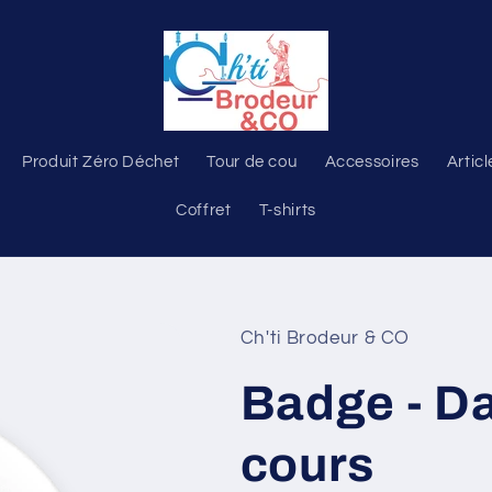
Produit Zéro Déchet
Tour de cou
Accessoires
Articl
Coffret
T-shirts
Ch'ti Brodeur & CO
Badge - D
cours