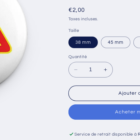
Prix
€2,00
habituel
Taxes incluses.
Taille
38 mm
45 mm
Quantité
Réduire
Augmenter
la
la
quantité
quantité
de
de
Ajouter 
Badge
Badge
-
-
Acheter 
Danger
Danger
Apéro
Apéro
en
en
cours
cours
Service de retrait disponible à
R