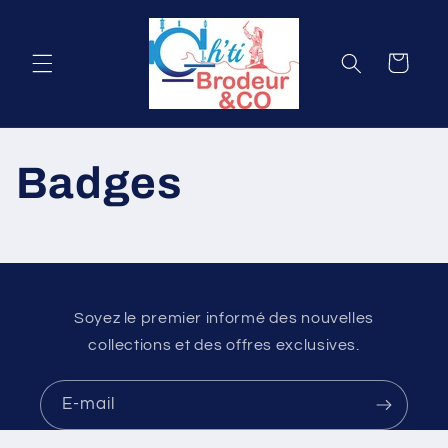
et
passer
au
contenu
Panier
Badges
Soyez le premier informé des nouvelles
collections et des offres exclusives.
E-mail