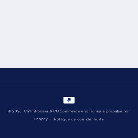
Moyens
de
© 2026,
Ch'ti Brodeur & CO
Commerce électronique propulsé par
paiement
Shopify
Politique de confidentialité